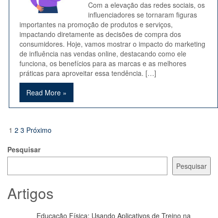
Com a elevação das redes sociais, os
influenciadores se tornaram figuras
importantes na promoção de produtos e serviços,
impactando diretamente as decisões de compra dos
consumidores. Hoje, vamos mostrar o impacto do marketing
de influência nas vendas online, destacando como ele
funciona, os benefícios para as marcas e as melhores
práticas para aproveitar essa tendência. […]
Read More »
Paginação
1
2
3
Próximo
de
Pesquisar
posts
Pesquisar
Artigos
Educação Física: Usando Aplicativos de Treino na