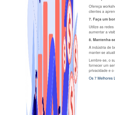
Ofereça worksho
clientes a apre
7. Faça um bo
Utilize as redes
aumentar a visib
8. Mantenha-se
A indústria de 
manter-se atual
Lembre-se, o s
fornecer um ser
privacidade e o 
Navegação
Os 7 Melhores 
de
Post