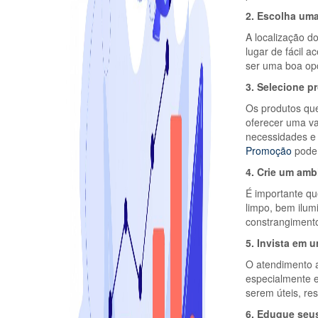
2. Escolha uma
A localização d
lugar de fácil a
ser uma boa op
3. Selecione p
Os produtos que
oferecer uma va
necessidades e 
Promoção
pode 
4. Crie um amb
É importante qu
limpo, bem ilum
constrangimento
5. Invista em 
O atendimento a
especialmente e
serem úteis, res
6. Eduque seus