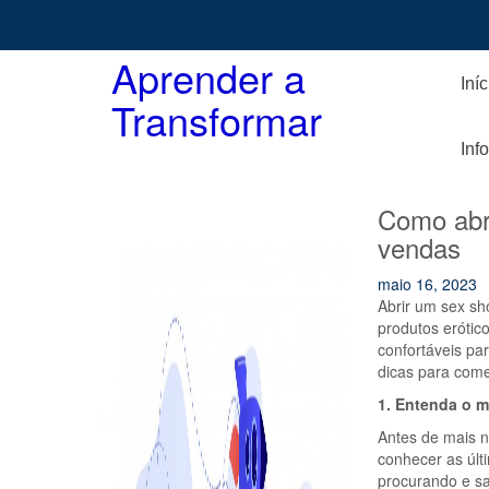
Skip
to
content
Aprender a
Iníc
Transformar
Inf
Como abri
vendas
maio 16, 2023
Abrir um sex s
produtos erótic
confortáveis pa
dicas para come
1. Entenda o 
Antes de mais n
conhecer as últ
procurando e sa