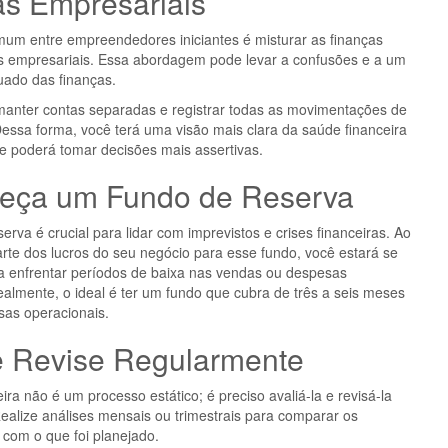
as Empresariais
um entre empreendedores iniciantes é misturar as finanças
s empresariais. Essa abordagem pode levar a confusões e a um
uado das finanças.
anter contas separadas e registrar todas as movimentações de
 Dessa forma, você terá uma visão mais clara da saúde financeira
e poderá tomar decisões mais assertivas.
leça um Fundo de Reserva
rva é crucial para lidar com imprevistos e crises financeiras. Ao
rte dos lucros do seu negócio para esse fundo, você estará se
a enfrentar períodos de baixa nas vendas ou despesas
ealmente, o ideal é ter um fundo que cubra de três a seis meses
sas operacionais.
e Revise Regularmente
ira não é um processo estático; é preciso avaliá-la e revisá-la
ealize análises mensais ou trimestrais para comparar os
s com o que foi planejado.