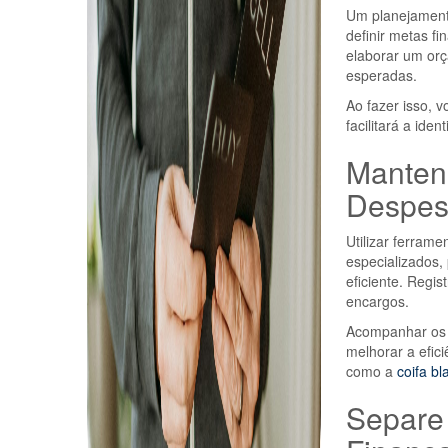
Um planejamento
definir metas fi
elaborar um orç
esperadas.
Ao fazer isso, v
facilitará a ide
Mantenh
Despes
Utilizar ferrame
especializados,
eficiente. Regi
encargos.
Acompanhar os g
melhorar a efic
como a
coifa bl
Separe