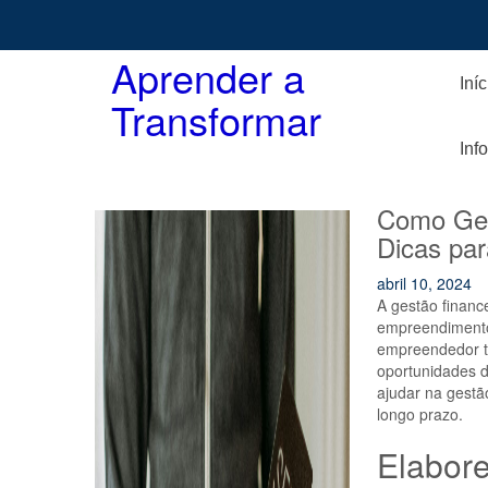
Skip
to
content
Aprender a
Iníc
Transformar
Inf
Como Ger
Dicas par
abril 10, 2024
A gestão financ
empreendimento
empreendedor t
oportunidades d
ajudar na gestã
longo prazo.
Elabor