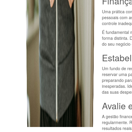
Finanç
Uma prática com
pessoais com a
controle inadeq
É fundamental m
forma distinta.
do seu negócio 
Estabe
Um fundo de rese
reservar uma pa
preparando par
inesperadas. Id
das suas despe
Avalie 
A gestão finance
regularmente. R
resultados reai